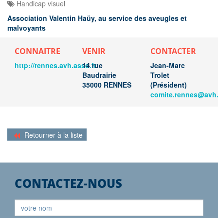
Handicap visuel 
Association Valentin Haüy, au service des aveugles et
malvoyants
CONNAITRE
VENIR
CONTACTER
http://rennes.avh.asso.fr
14 rue
Jean-Marc
Baudrairie
Trolet
35000 RENNES
(Président)
comite.rennes@avh.
Retourner à la liste
CONTACTEZ-NOUS
Votre
nom