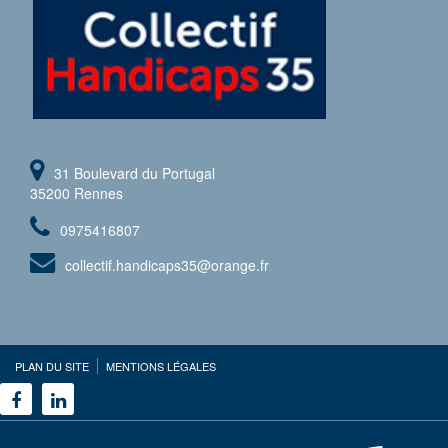
31 Boulevard du Portugal
35200 Rennes
0975416807
collectif.handicaps35@orange.fr
PLAN DU SITE
MENTIONS LÉGALES